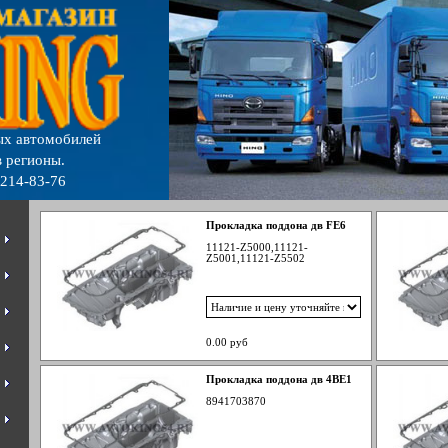
ых автомобилей
 регионы.
 214-83-76
Прокладка поддона дв FE6
11121-Z5000,11121-
Z5001,11121-Z5502
0.00 руб
Прокладка поддона дв 4BE1
8941703870